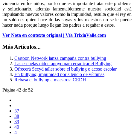
violencia en los niños, por lo que es importante tratar este problema
y solucionarlo, además lamentablemente nuestra sociedad está
impulsando nuevos valores como la impunidad, resulta que el rey en
un salón es quien hace de las suyas y los maestros no se le puede
hacer nada porque luego llegan los padres a regañar a estos.
Ver Nota en contexto original | Vía TrixiaValle.com
Más Artículos...
Cartoon Network lanza campaña contra bullying
Las escuelas piden apoyo para erradicar el Bullying
Ofrecerá Secyd taller sobre el bullying o acoso escolar
En bullying, impunidad por silencio de víctimas
Rebasa el bullying a maestros: CEDH
Página 42 de 52
37
38
39
40
41