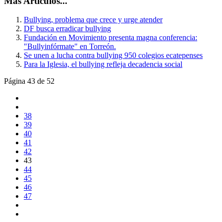
Más Artículos...
Bullying, problema que crece y urge atender
DF busca erradicar bullying
Fundación en Movimiento presenta magna conferencia:
"Bullyinfórmate" en Torreón.
Se unen a lucha contra bullying 950 colegios ecatepenses
Para la Iglesia, el bullying refleja decadencia social
Página 43 de 52
38
39
40
41
42
43
44
45
46
47