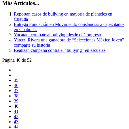
Más Artículos...
Reportan casos de bullying en mayoría de planteles en
Cuautla
Entrega Fundación en Movimiento constancias a capacitados
en Coahuila.
Yucatán: combate al bullying desde el Congreso
Yaretzi Rivera una ganadora de “Selecciones México Joven”
comparte su historia
Realizan campaña contra el "bullying" en escuelas
Página 40 de 52
35
36
37
38
39
40
41
42
43
44