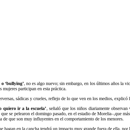
 o ‘bullying’
, no es algo nuevo; sin embargo, en los últimos años la vi
 mujeres participan en esta práctica.
ersas, sádicas y crueles, reflejo de lo que ven en los medios, explicó l
o quiero ir a la escuela’
, señaló que los niños diariamente observan v
os que se pelearon el domingo pasado, en el estadio de Morelia–,que más
ta de que son muy influyentes en el comportamiento de los menores.
e hagan en la cancha tendrá un impacto muy grande fuera de ella, por l