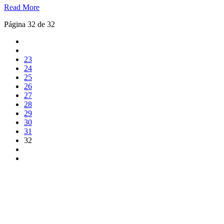
Read More
Página 32 de 32
23
24
25
26
27
28
29
30
31
32