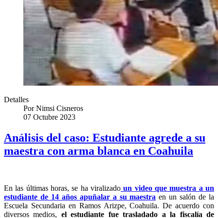
Detalles
Por
Nimsi Cisneros
07 Octubre 2023
Análisis del caso: Estudiante agrede a su
maestra con arma blanca en Coahuila
En las últimas horas, se ha viralizado
un video que muestra a un
estudiante de 14 años apuñalar a su maestra
en un salón de la
Escuela Secundaria en Ramos Arizpe, Coahuila. De acuerdo con
diversos medios,
el estudiante fue trasladado a la fiscalía de