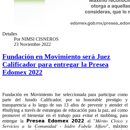
Detalles
Por
NIMSI CISNEROS
23 Noviembre 2022
Fundación en Movimiento será Juez
Calificador para entregar la Presea
Edomex 2022
Fundación en Movimiento fue seleccionada para participar como
parte del Jurado Calificador, por su honorable prestigio y
transparencia a lo largo de sus 13 años de prevenir y atender el
#bullying a través de estrategias de educación para la paz, así como
promover el bienestar en el trabajo para evitar el mobbing, para
entregar la 𝗣𝗿𝗲𝘀𝗲𝗮 𝗘𝗱𝗼𝗺𝗲𝘅 𝟮𝟬𝟮𝟮 al "𝑀𝑒́𝑟𝑖𝑡𝑜 𝐶𝑖́𝑣𝑖𝑐𝑜 𝑦
𝑆𝑒𝑟𝑣𝑖𝑐𝑖𝑜𝑠 𝑎 𝑙𝑎 𝐶𝑜𝑚𝑢𝑛𝑖𝑑𝑎𝑑 - 𝐼𝑠𝑖𝑑𝑟𝑜 𝐹𝑎𝑏𝑒𝑙𝑎 𝐴𝑙𝑓𝑎𝑟𝑜", máximo