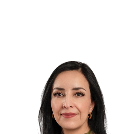
"Fundación en Movimiento existe no porque exista
la violencia, sino porque creemos que la paz es
posible, trabajamos por un México libre de
bullying y mobbing".
-Mtra. Reyna Monjaraz Gutiérrez