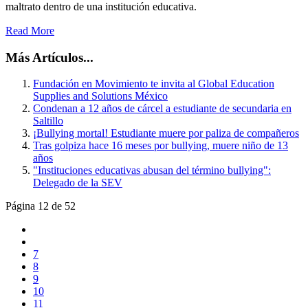
maltrato dentro de una institución educativa.
Read More
Más Artículos...
Fundación en Movimiento te invita al Global Education
Supplies and Solutions México
Condenan a 12 años de cárcel a estudiante de secundaria en
Saltillo
¡Bullying mortal! Estudiante muere por paliza de compañeros
Tras golpiza hace 16 meses por bullying, muere niño de 13
años
"Instituciones educativas abusan del término bullying":
Delegado de la SEV
Página 12 de 52
7
8
9
10
11