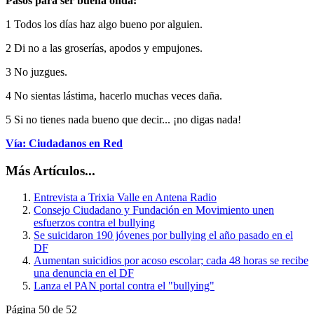
Pasos para ser buena onda:
1 Todos los días haz algo bueno por alguien.
2 Di no a las groserías, apodos y empujones.
3 No juzgues.
4 No sientas lástima, hacerlo muchas veces daña.
5 Si no tienes nada bueno que decir... ¡no digas nada!
Vía: Ciudadanos en Red
Más Artículos...
Entrevista a Trixia Valle en Antena Radio
Consejo Ciudadano y Fundación en Movimiento unen
esfuerzos contra el bullying
Se suicidaron 190 jóvenes por bullying el año pasado en el
DF
Aumentan suicidios por acoso escolar; cada 48 horas se recibe
una denuncia en el DF
Lanza el PAN portal contra el "bullying"
Página 50 de 52