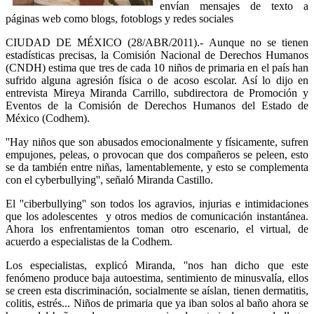
envían mensajes de texto a
páginas web como blogs, fotoblogs y redes sociales
CIUDAD DE MÉXICO (28/ABR/2011).- Aunque no se tienen
estadísticas precisas, la Comisión Nacional de Derechos Humanos
(CNDH) estima que tres de cada 10 niños de primaria en el país han
sufrido alguna agresión física o de acoso escolar. Así lo dijo en
entrevista Mireya Miranda Carrillo, subdirectora de Promoción y
Eventos de la Comisión de Derechos Humanos del Estado de
México (Codhem).
''Hay niños que son abusados emocionalmente y físicamente, sufren
empujones, peleas, o provocan que dos compañeros se peleen, esto
se da también entre niñas, lamentablemente, y esto se complementa
con el cyberbullying'', señaló Miranda Castillo.
El ''ciberbullying'' son todos los agravios, injurias e intimidaciones
que los adolescentes y otros medios de comunicación instantánea.
Ahora los enfrentamientos toman otro escenario, el virtual, de
acuerdo a especialistas de la Codhem.
Los especialistas, explicó Miranda, ''nos han dicho que este
fenómeno produce baja autoestima, sentimiento de minusvalía, ellos
se creen esta discriminación, socialmente se aíslan, tienen dermatitis,
colitis, estrés... Niños de primaria que ya iban solos al baño ahora se