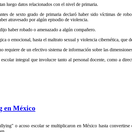
an luego datos relacionados con el nivel de primaria.
antes de sexto grado de primaria declaró haber sido víctimas de rob
aber atravesado por algún episodio de violencia.
ia dijo haber robado o amenazado a algún compañero.
ca o emocional, hasta el maltrato sexual y violencia cibernética, que de
 requiere de un efectivo sistema de información sobre las dimensiones 
a escolar integral que involucre tanto al personal docente, como a dire
ng en México
ing" o acoso escolar se multiplicaron en México hasta convertirse e
mas.