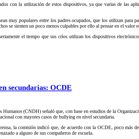
nados con la utilización de estos dispositivos, ya que varias de las apl
 sean muy populares entre los padres ocupados, que los utilizan para paci
os se sienten un poco menos culpables por ello al pensar en el valor edu
riamente el tiempo que sus críos utilizan los dispositivos electrónico
g en secundarias: OCDE
s Humanos (CNDH) señaló que, con base en estudios de la Organizaci
rnacional con mayores casos de bullying en nivel secundaria.
nsa, la comisión indicó que, de acuerdo con la OCDE, poco más del si
enazado a alguno de sus compañeros de escuela.