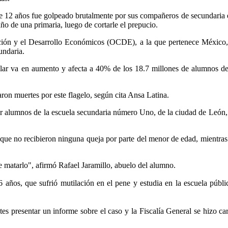
 de 12 años fue golpeado brutalmente por sus compañeros de secundaria 
o de una primaria, luego de cortarle el prepucio.
ión y el Desarrollo Económicos (OCDE), a la que pertenece México, se
undaria.
ar va en aumento y afecta a 40% de los 18.7 millones de alumnos de e
aron muertes por este flagelo, según cita Ansa Latina.
r alumnos de la escuela secundaria número Uno, de la ciudad de León, c
 que no recibieron ninguna queja por parte del menor de edad, mientras 
matarlo", afirmó Rafael Jaramillo, abuelo del alumno.
 años, que sufrió mutilación en el pene y estudia en la escuela públ
s presentar un informe sobre el caso y la Fiscalía General se hizo car