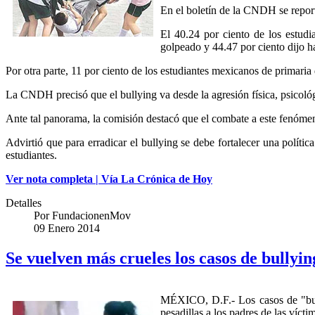
En el boletín de la CNDH se report
El 40.24 por ciento de los estudi
golpeado y 44.47 por ciento dijo h
Por otra parte, 11 por ciento de los estudiantes mexicanos de primar
La CNDH precisó que el bullying va desde la agresión física, psicológi
Ante tal panorama, la comisión destacó que el combate a este fenómeno
Advirtió que para erradicar el bullying se debe fortalecer una polític
estudiantes.
Ver nota completa | Vía La Crónica de Hoy
Detalles
Por
FundacionenMov
09 Enero 2014
Se vuelven más crueles los casos de bullyi
MÉXICO, D.F.- Los casos de "bully
pesadillas a los padres de las vícti