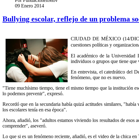
Por
FundacionenMov
09 Enero 2014
Bullying escolar, reflejo de un problema soc
CIUDAD DE MÉXICO (14/DIC/2013)
cuestiones políticas y organizacio
El académico de la Universidad I
individuos o grupos que tiene que v
En entrevista, el catedrático del 
fenómeno, que no es nuevo.
"Tiene muchísimo tiempo, tiene el mismo tiempo que la institución es
lo podemos prevenir", expresó.
Recordó que en la secundaria había quizá actitudes similares, "había
los escolares tenía en esa época".
Ahora, añadió, los "adultos estamos viviendo los resultados de eso
comprender", aseveró.
Lo que si es un fenómeno reciente, añadió, es el video de la chica en 