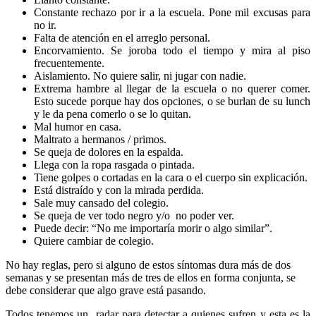
Constante rechazo por ir a la escuela. Pone mil excusas para
no ir.
Falta de atención en el arreglo personal.
Encorvamiento. Se joroba todo el tiempo y mira al piso
frecuentemente.
Aislamiento. No quiere salir, ni jugar con nadie.
Extrema hambre al llegar de la escuela o no querer comer.
Esto sucede porque hay dos opciones, o se burlan de su lunch
y le da pena comerlo o se lo quitan.
Mal humor en casa.
Maltrato a hermanos / primos.
Se queja de dolores en la espalda.
Llega con la ropa rasgada o pintada.
Tiene golpes o cortadas en la cara o el cuerpo sin explicación.
Está distraído y con la mirada perdida.
Sale muy cansado del colegio.
Se queja de ver todo negro y/o no poder ver.
Puede decir: “No me importaría morir o algo similar”.
Quiere cambiar de colegio.
No hay reglas, pero si alguno de estos síntomas dura más de dos
semanas y se presentan más de tres de ellos en forma conjunta, se
debe considerar que algo grave está pasando.
Todos tenemos un radar para detectar a quienes sufren y esta es la