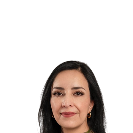
"Fundación en Movimiento existe no porque exista
la violencia, sino porque creemos que la paz es
posible, trabajamos por un México libre de
bullying y mobbing".
-Mtra. Reyna Monjaraz Gutiérrez